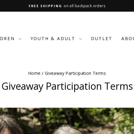
on all backpack orders
FREE SHIPPING
Pause
slideshow
LDREN
YOUTH & ADULT
OUTLET
ABO
Home
/
Giveaway Participation Terms
Giveaway Participation Terms