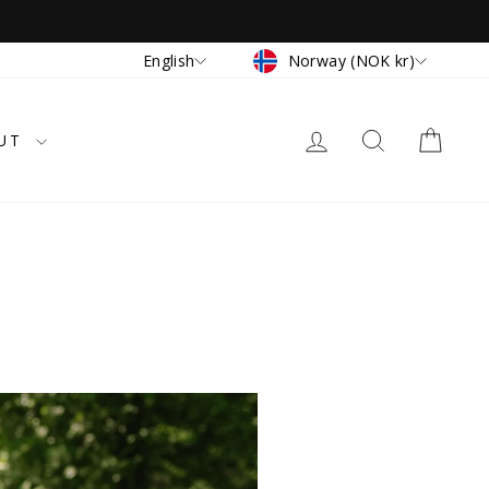
Currency
Language
Norway (NOK kr)
English
LOG IN
SEARCH
CAR
UT