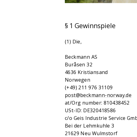
§ 1 Gewinnspiele
(1) Die,
Beckmann AS
Buråsen 32
4636 Kristiansand
Norwegen
(+49) 211 976 31109
post@beckmann-norway.de
at/Org number: 810438452
USt-ID: DE320418586
c/o Geis Industrie Service Gm
Bei der Lehmkuhle 3
21629 Neu Wulmstorf