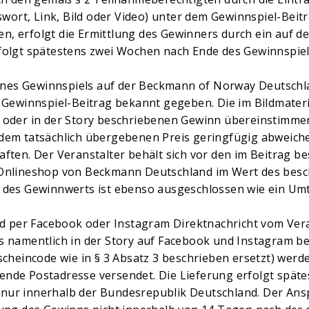
rt, Link, Bild oder Video) unter dem Gewinnspiel-Beitr
, erfolgt die Ermittlung des Gewinners durch ein auf d
folgt spätestens zwei Wochen nach Ende des Gewinnspiel
 eines Gewinnspiels auf der Beckmann of Norway Deutsch
n Gewinnspiel-Beitrag bekannt gegeben. Die im Bildmate
 oder in der Story beschriebenen Gewinn übereinstimmen
dem tatsächlich übergebenen Preis geringfügig abweiche
ften. Der Veranstalter behält sich vor den im Beitrag b
 Onlineshop von Beckmann Deutschland im Wert des besc
 des Gewinnwerts ist ebenso ausgeschlossen wie ein Umt
ird per Facebook oder Instagram Direktnachricht vom Ver
s namentlich in der Story auf Facebook und Instagram 
scheincode wie in § 3 Absatz 3 beschrieben ersetzt) werd
nde Postadresse versendet. Die Lieferung erfolgt spät
ur innerhalb der Bundesrepublik Deutschland. Der Ansp