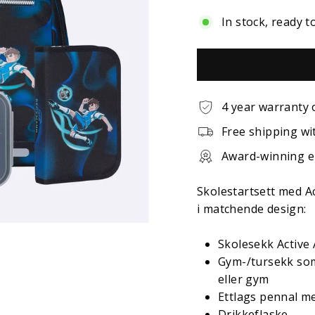
In stock, ready t
4 year warranty
Free shipping wi
Award-winning 
Skolestartsett med Ac
i matchende design:
Skolesekk Active 
Gym-/tursekk som 
eller gym
Ettlags pennal m
Drikkeflaske