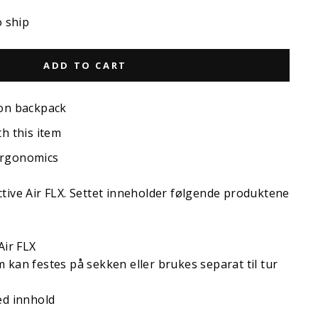
o ship
ADD TO CART
 on backpack
th this item
ergonomics
tive Air FLX. Settet inneholder følgende produktene
Air FLX
kan festes på sekken eller brukes separat til tur
ed innhold