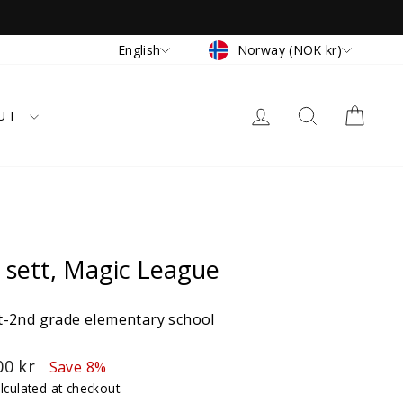
Currency
Language
Norway (NOK kr)
English
LOG IN
SEARCH
CAR
UT
X sett, Magic League
-2nd grade elementary school
00 kr
Save 8%
lculated at checkout.