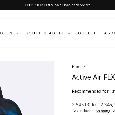
on all backpack orders
FREE SHIPPING
Pause
slideshow
LDREN
YOUTH & ADULT
OUTLET
ABO
Home
/
Active Air FL
Recommended for 1st
Regular
Sale
2.545,00 kr
2.345,
price
price
Tax included.
Shipping
ca