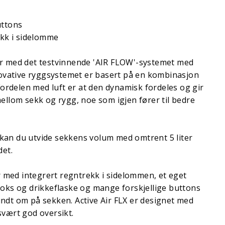
uttons
ekk i sidelomme
r med det testvinnende 'AIR FLOW'-systemet med
nnovative ryggsystemet er basert på en kombinasjon
 Fordelen med luft er at den dynamisk fordeles og gir
ellom sekk og rygg, noe som igjen fører til bedre
an du utvide sekkens volum med omtrent 5 liter
det.
med integrert regntrekk i sidelommen, et eget
boks og drikkeflaske og mange forskjellige buttons
ndt om på sekken. Active Air FLX er designet med
svært god oversikt.