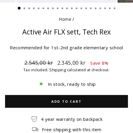
(ESC)
Home
/
Active Air FLX sett, Tech Rex
Recommended for 1st-2nd grade elementary school
Regular
Sale
2.545,00 kr
2.345,00 kr
Save 8%
price
price
Tax included.
Shipping
calculated at checkout.
In stock, ready to ship
ADD TO CART
4 year warranty on backpack
Free shipping with this item